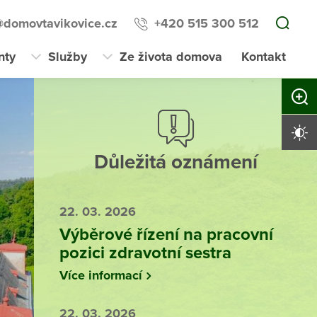
domovtavikovice.cz
+420 515 300 512
nty
Služby
Ze života domova
Kontakt
Zvětši
Vysoký 
Důležitá oznámení
22. 03. 2026
Výběrové řízení na pracovní
pozici zdravotní sestra
Více informací
22. 03. 2026