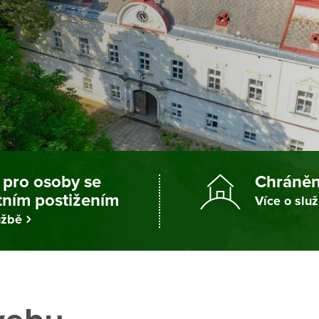
pro osoby se
Chráněn
tním postižením
Více o slu
užbě