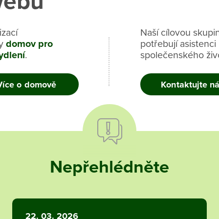
webu
izací
Naší cílovou skupi
by
domov pro
potřebují asistenci
ydlení
.
společenského živo
Více o domově
Kontaktujte n
Nepřehlédněte
22. 03. 2026