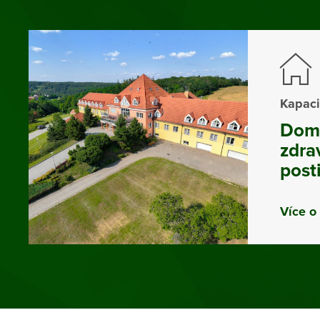
Kapaci
Domo
zdra
post
Více o