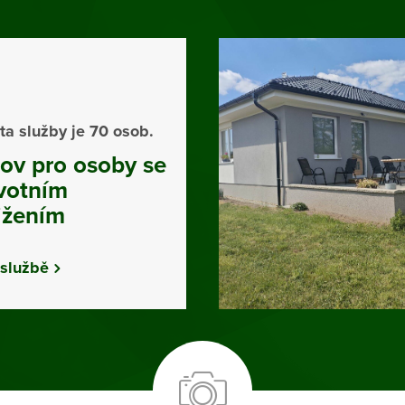
ta služby je 70 osob.
v pro osoby se
votním
ižením
 službě