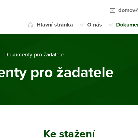
domov@
Hlavní stránka
O nás
Dokume
Dokumenty pro žadatele
nty pro žadatele
Ke stažení