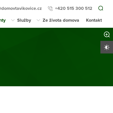
domovtavikovice.cz
+420 515 300 512
nty
Služby
Ze života domova
Kontakt
Zvětši
Vysoký 